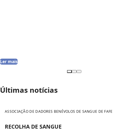
Prolongado o prazo de candidaturas
para a Marcha Luminosa 2026
Ler mais
Últimas
notícias
22 de agosto 2026
ASSOCIAÇÃO DE DADORES BENÉVOLOS DE SANGUE DE FAFE
RECOLHA DE SANGUE